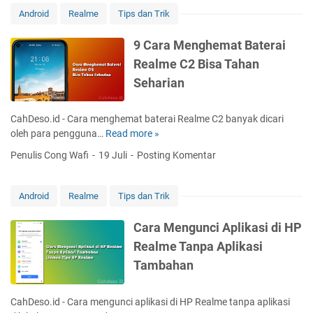
n
Android
Realme
Tips dan Trik
g
k
9 Cara Menghemat Baterai
a
Realme C2 Bisa Tahan
h
Seharian
]
C
a
CahDeso.id - Cara menghemat baterai Realme C2 banyak dicari
r
oleh para pengguna…
Read more »
9
a
C
Penulis Cong Wafi
19 Juli
Posting Komentar
M
a
e
r
n
a
Android
Realme
Tips dan Trik
y
M
e
e
Cara Mengunci Aplikasi di HP
m
n
Realme Tanpa Aplikasi
b
g
u
Tambahan
h
n
e
y
m
CahDeso.id - Cara mengunci aplikasi di HP Realme tanpa aplikasi
i
a