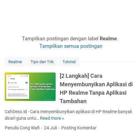
Tampilkan postingan dengan label
Realme
.
Tampilkan semua postingan
Realme
Tips dan Trik
Tutorial
[2 Langkah] Cara
Menyembunyikan Aplikasi di
HP Realme Tanpa Aplikasi
Tambahan
CahDeso.id - Cara menyembunyikan aplikasi di HP Realme banyak
dicari guna untu…
Read more »
[
2
Penulis Cong Wafi
24 Juli
Posting Komentar
L
a