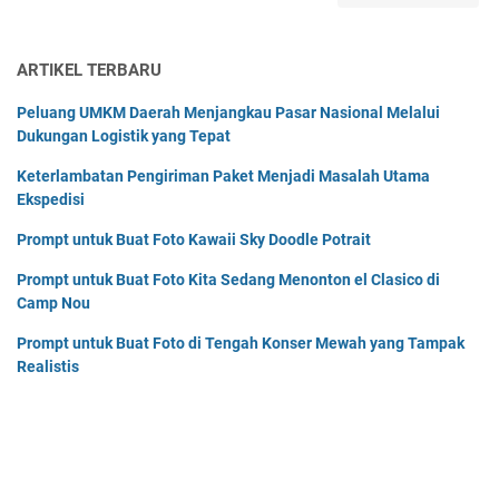
P
e
r
T
a
s
e
a
n
m
R
m
ARTIKEL TERBARU
g
i
e
b
g
[
a
a
Peluang UMKM Daerah Menjangkau Pasar Nasional Melalui
i
C
l
h
Dukungan Logistik yang Tepat
l
u
m
a
a
k
Keterlambatan Pengiriman Paket Menjadi Masalah Utama
e
n
n
u
Ekspedisi
C
D
p
2
a
2
Prompt untuk Buat Foto Kawaii Sky Doodle Potrait
O
r
L
R
Prompt untuk Buat Foto Kita Sedang Menonton el Clasico di
u
a
I
Camp Nou
r
n
d
a
g
a
Prompt untuk Buat Foto di Tengah Konser Mewah yang Tampak
t
k
n
Realistis
R
a
P
e
h
e
a
]
m
l
a
m
s
e