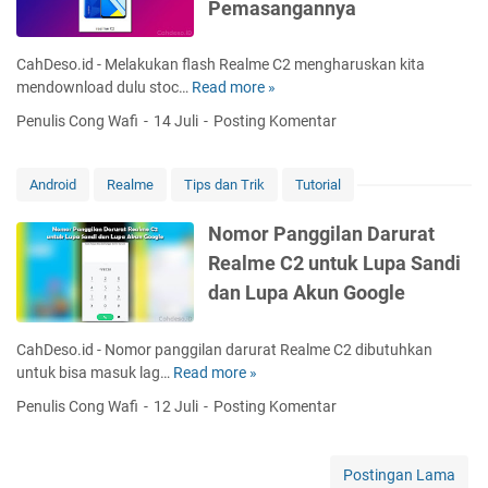
T
Pemasangannya
r
a
H
a
a
h
P
n
n
a
CahDeso.id - Melakukan flash Realme C2 mengharuskan kita
R
p
s
n
mendownload dulu stoc…
Read more »
C
e
a
i
S
a
a
A
Penulis Cong Wafi
14 Juli
Posting Komentar
R
e
r
l
p
e
h
a
m
l
a
a
D
e
i
Android
Realme
Tips dan Trik
Tutorial
l
r
o
T
k
m
i
w
a
a
Nomor Panggilan Darurat
e
a
n
n
s
Realme C2 untuk Lupa Sandi
I
n
l
p
i
n
dan Lupa Akun Google
o
a
T
d
a
A
a
o
d
p
m
CahDeso.id - Nomor panggilan darurat Realme C2 dibutuhkan
n
F
l
b
untuk bisa masuk lag…
Read more »
N
e
i
i
a
o
s
Penulis Cong Wafi
12 Juli
Posting Komentar
r
k
h
m
i
m
a
a
o
a
w
s
n
r
R
Postingan Lama
a
i