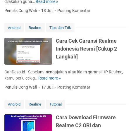
dilakukan guna…
Read more »
C
k
t
a
a
Penulis Cong Wafi
18 Juli
Posting Komentar
B
r
n
a
a
A
t
M
p
Android
Realme
Tips dan Trik
e
e
l
r
n
i
Cara Cek Garansi Realme
a
g
k
Indonesia Resmi [Cukup 2
i
u
a
R
Langkah]
n
s
e
c
i
a
i
d
CahDeso.id - Sebelum mengajukan atau klaim garansi HP Realme,
l
A
i
kamu perlu cek g…
Read more »
C
m
p
H
a
e
Penulis Cong Wafi
17 Juli
Posting Komentar
l
P
r
C
i
R
a
2
k
e
C
B
Android
Realme
Tutorial
a
a
e
i
s
l
k
s
Cara Download Firmware
i
m
G
a
Realme C2 ORI dan
d
e
a
T
i