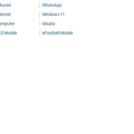
iburan
WhatsApp
ternet
Windows 11
omputer
Wisata
ES Mobile
eFootball Mobile