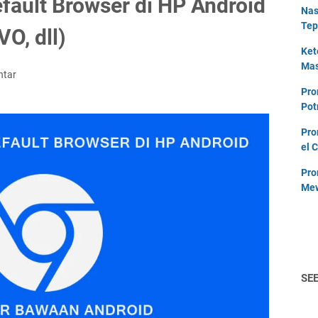
ault Browser di HP Android
Nas
Tep
O, dll)
Ket
Mas
ntar
Pro
Pot
Pro
el 
Pro
Mew
SE