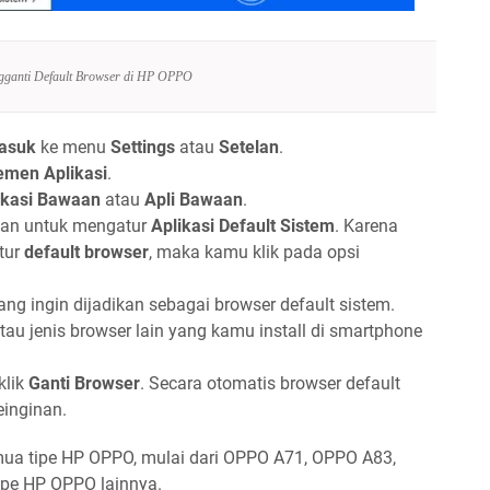
ganti Default Browser di HP OPPO
asuk
ke menu
Settings
atau
Setelan
.
men Aplikasi
.
ikasi Bawaan
atau
Apli Bawaan
.
ihan untuk mengatur
Aplikasi Default Sistem
. Karena
atur
default browser
, maka kamu klik pada opsi
ng ingin dijadikan sebagai browser default sistem.
tau jenis browser lain yang kamu install di smartphone
klik
Ganti Browser
. Secara otomatis browser default
einginan.
emua tipe HP OPPO, mulai dari OPPO A71, OPPO A83,
ipe HP OPPO lainnya.