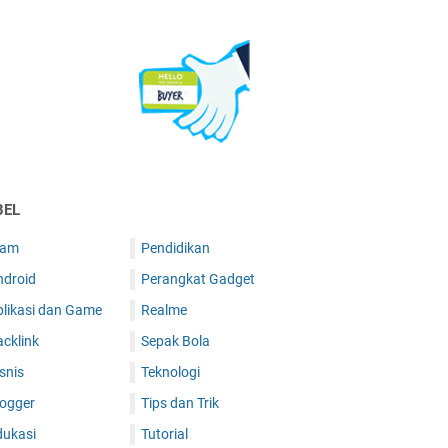
BEL
lam
Pendidikan
ndroid
Perangkat Gadget
plikasi dan Game
Realme
cklink
Sepak Bola
snis
Teknologi
logger
Tips dan Trik
dukasi
Tutorial