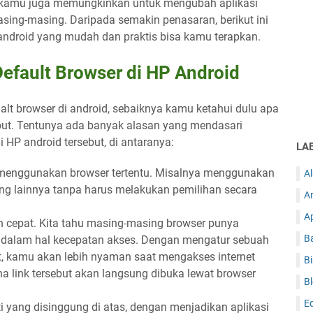
r, kamu juga memungkinkan untuk mengubah aplikasi
asing-masing. Daripada semakin penasaran, berikut ini
 android yang mudah dan praktis bisa kamu terapkan.
efault Browser di HP Android
lt browser di android, sebaiknya kamu ketahui dulu apa
ebut. Tentunya ada banyak alasan yang mendasari
HP android tersebut, di antaranya:
LA
enggunakan browser tertentu. Misalnya menggunakan
A
ng lainnya tanpa harus melakukan pemilihan secara
A
A
h cepat. Kita tahu masing-masing browser punya
Ba
k dalam hal kecepatan akses. Dengan mengatur sebuah
t, kamu akan lebih nyaman saat mengakses internet
Bi
na link tersebut akan langsung dibuka lewat browser
B
E
i yang disinggung di atas, dengan menjadikan aplikasi