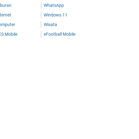
iburan
WhatsApp
ternet
Windows 11
omputer
Wisata
ES Mobile
eFootball Mobile