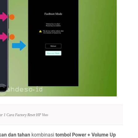
r 1 Cara Factory Reset HP Vivo
kan dan tahan
kombinasi
tombol Power + Volume Up