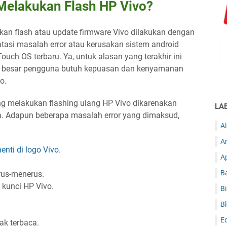
Melakukan Flash HP Vivo?
ukan flash atau update firmware Vivo dilakukan dengan
atasi masalah error atau kerusakan sistem android
uch OS terbaru. Ya, untuk alasan yang terakhir ini
n besar pengguna butuh kepuasan dan kenyamanan
o.
melakukan flashing ulang HP Vivo dikarenakan
LA
ya. Adapun beberapa masalah error yang dimaksud,
A
A
enti di logo Vivo
.
A
Ba
erus-menerus.
kunci HP Vivo.
Bi
B
E
dak terbaca.