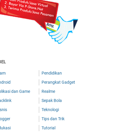
BEL
lam
Pendidikan
ndroid
Perangkat Gadget
plikasi dan Game
Realme
cklink
Sepak Bola
snis
Teknologi
logger
Tips dan Trik
dukasi
Tutorial