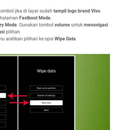
ombol jika di layar sudah
tampil logo brand Vivo
.
e halaman
Fastboot Mode
.
ry Mode
. Gunakan tombol
volume
untuk
menavigasi
usi
pilihan.
mu arahkan pilihan ke opsi
Wipe Data
.