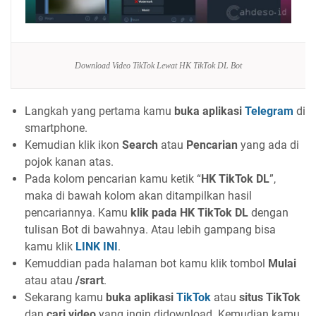
Download Video TikTok Lewat HK TikTok DL Bot
Langkah yang pertama kamu
buka aplikasi
Telegram
di
smartphone.
Kemudian klik ikon
Search
atau
Pencarian
yang ada di
pojok kanan atas.
Pada kolom pencarian kamu ketik “
HK TikTok DL
”,
maka di bawah kolom akan ditampilkan hasil
pencariannya. Kamu
klik pada HK TikTok DL
dengan
tulisan Bot di bawahnya. Atau lebih gampang bisa
kamu klik
LINK INI
.
Kemuddian pada halaman bot kamu klik tombol
Mulai
atau atau
/srart
.
Sekarang kamu
buka aplikasi
TikTok
atau
situs TikTok
dan
cari video
yang ingin didownload. Kemudian kamu