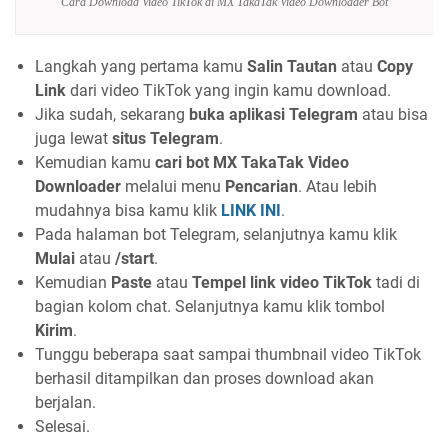
Cara Download Video TikTok di MX TakaTak Video Downloader Bot
Langkah yang pertama kamu
Salin Tautan
atau
Copy
Link
dari video TikTok yang ingin kamu download.
Jika sudah, sekarang
buka aplikasi Telegram
atau bisa
juga lewat
situs Telegram
.
Kemudian kamu
cari bot MX TakaTak Video
Downloader
melalui menu
Pencarian
. Atau lebih
mudahnya bisa kamu klik
LINK INI
.
Pada halaman bot Telegram, selanjutnya kamu klik
Mulai
atau
/start
.
Kemudian
Paste
atau
Tempel link video TikTok
tadi di
bagian kolom chat. Selanjutnya kamu klik tombol
Kirim
.
Tunggu beberapa saat sampai thumbnail video TikTok
berhasil ditampilkan dan proses download akan
berjalan.
Selesai.